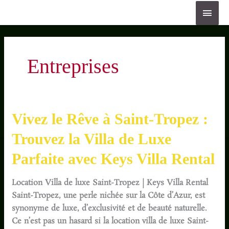
Aller
ME
au
PRI
contenu
Entreprises
Vivez
Vivez le Rêve à Saint-Tropez :
le
Trouvez la Villa de Luxe
Rêve
à
Parfaite avec Keys Villa Rental
Saint-
Tropez
Location Villa de luxe Saint-Tropez | Keys Villa Rental
:
Saint-Tropez, une perle nichée sur la Côte d’Azur, est
Trouvez
synonyme de luxe, d’exclusivité et de beauté naturelle.
la
Ce n’est pas un hasard si la location villa de luxe Saint-