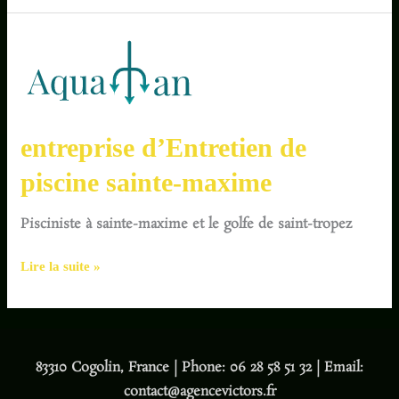
entreprise
d’Entretien
de
piscine
sainte-
entreprise d’Entretien de
maxime
piscine sainte-maxime
Pisciniste à sainte-maxime et le golfe de saint-tropez
Lire la suite »
83310 Cogolin, France | Phone: 06 28 58 51 32 | Email:
contact@agencevictors.fr