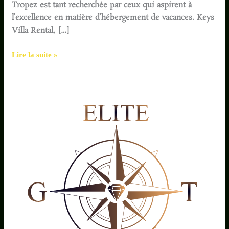
Villa
Tropez est tant recherchée par ceux qui aspirent à
de
l’excellence en matière d’hébergement de vacances. Keys
Luxe
Villa Rental, […]
Parfaite
avec
Lire la suite »
Keys
Villa
Rental
Elite
GST